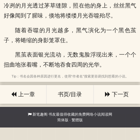
冷冽的月光透过茅草缝隙，照在他的身上，丝丝黑气
好像闻到了腥味，倏地将缕缕月光吞噬殆尽。
随着吞噬的月光越多，黑气演化为一个黑色茧
子，将蜷缩的身影笼罩住。
黑茧表面银光流动，无数鬼脸浮现出来，一个个
扭曲地张着嘴，不断地吞食四周的光华。
Tip：书名会因各种原因进行更名，使用“作者名”搜索更容易找到想看的小说。
上一章
书页/目录
下一页
新笔趣阁
书友最值得收藏的免费网络小说阅读网
简体版
·
繁體版