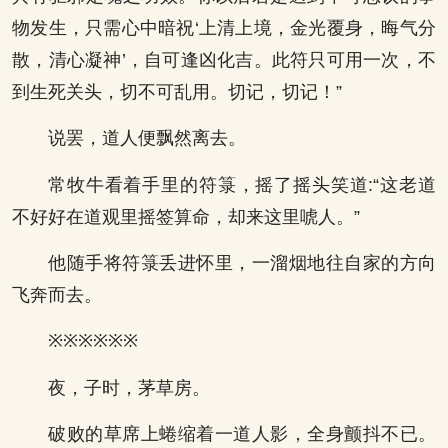
物发生，只需心中暗祝‘上清上境，金光覆身，晦气分
散，清心凝神’，自可逢凶化吉。此符只可用一次，不
到生死关头，切不可乱用。切记，切记！”
说罢，道人便飘然离去。
常牧牛看着手里的符箓，摇了摇头笑道:“这老道
不好好在道观里摇签算命，却来这里唬人。”
他随手将符箓丢进怀里，一溜烟地往自家的方向
飞奔而去。
※※※※※※
夜，子时，茅草房。
破败的草席上蜷缩着一道人影，全身颤抖不已。