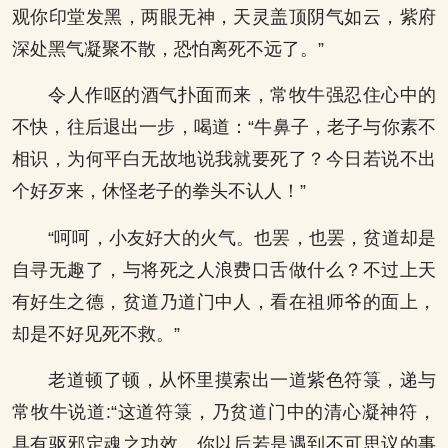
观你印堂发黑，两眼无神，天灵盖顶阴气如云，紫府
深处黑气凝聚不散，恐怕离死不远了。”
令人作呕的酒气扑面而来，常牧牛强忍住心中的
不快，往后退出一步，喝道：“牛鼻子，老子与你素不
相识，为何平白无故地说我就要死了？今日若说不出
个好歹来，休怪老子的拳头不认人！”
“呵呵，小友好大的火气。也罢，也罢，贫道却是
自寻无趣了，与将死之人浪费口舌做什么？不过上天
有好生之德，贫道乃道门中人，看在祖师爷的面上，
却是不好见死不救。”
老道顿了顿，从怀里摸索出一道紫色符箓，递与
常牧牛说道:“这道符箓，乃贫道门中的清心凝神符，
具有驱邪定魂之功效。你以后若是遇到不可思议的事