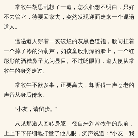
常牧牛胡思乱想了一遭，怎么都想不明白，只好
不去管它，待要回家去，突然发现迎面走来一个邋遢
道人。
邋遢道人穿着一袭破烂的灰黑色道袍，腰间挂着
一个掉了漆的酒葫芦，如孩童般润泽的脸上，一个红
彤彤的酒糟鼻子尤为显目。不过眨眼间，道人便从常
牧牛的身旁走过。
常牧牛不欲多事，正要离去，却听得一声苍老的
声音从身后传来。
“小友，请留步。”
只见那道人回转身躯，径自来到常牧牛的跟前，
上上下下仔细地打量了他几眼，沉声说道：“小友，我