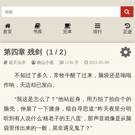
首页
书库
完本
排行
足迹
第四章 残剑（1 / 2）
诸天仙录
南山小道
1136 字
2021-05-09
不知过了多久，常牧牛醒了过来，脑袋还是嗡嗡
作响，天边却已发白。
“我这是怎么了？”他站起身，用力拍了拍自个的
脑壳，伸展了一下腰身，暗自寻思道:“昨天夜里分明
听到有人说什么‘格老子的王八蛋’，那声音就像是从脑
袋里传出来的一般，莫非遇见鬼了？”