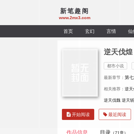
新笔趣阁
www.2mx3.com
首页
玄幻
言情
仙
逆天伐煌
都市小说
第七
最新章节：
相关推荐：
逆天
逆天伐魏
逆天
开始阅读
最近阅读
作品信息
目录
（71章）