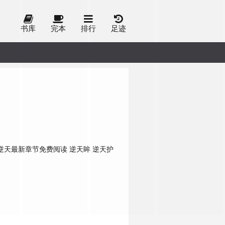
书库
完本
排行
足迹
逆天最新章节免费阅读
逆天眸
逆天护