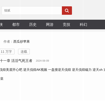
侠
都市
历史
网游
竞技
科幻
作者：
西瓜炒苹果
11 万字
连载
十一章 活活气死王者
2024-06-09
伐煌美眉开心吧
逆天伐煌AK视频
一盘搜逆天伐煌
逆天伐煌磁力
逆天xh
斩皇