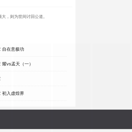
强大，则为世间讨回公道。
 自在意极功
 耀vs孟天（一）
章
 初入虚煌界