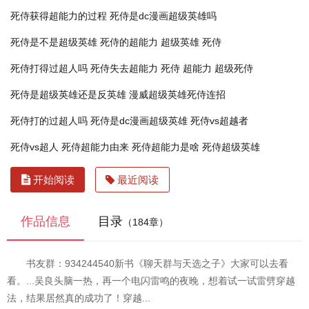
死侍获得超能力的过程
死侍是dc漫画超级英雄吗
死侍是不是超级英雄
死侍的超能力
超级英雄 死侍
死侍打得过超人吗
死侍失去超能力
死侍 超能力
超级死侍
死侍是超级英雄还是反英雄
漫威超级英雄死侍连招
死侍打的过超人吗
死侍是dc漫画超级英雄
死侍vs超越者
死侍vs超人
死侍超能力由来
死侍超能力是啥
死侍超级英雄
开始阅读
最近阅读
作品信息
目录
（184章）
书友群：934244540新书《聊天群与天选之子》大家可以去看
看。...吴良头脑一热，再一个电闪雷鸣的夜晚，想着试一试雷劈穿越
法，结果居然真的成功了！穿越...