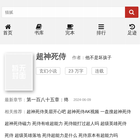
首页
书库
完本
排行
足迹
超神死侍
作者：
他不是坏孩子
玄幻小说
23 万字
连载
第一百八十五章：终
最新章节：
2024-06-09
相关推荐：
超神死侍美眉开心吧
超神死侍AK视频
一盘搜超神死侍
超神死侍磁力
死侍有啥超能力
死侍能打过超人吗
超级英雄死侍
死侍 超级英雄落地
死侍超能力是什么
死侍原本有超能力吗