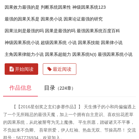
因果效力最强的是
判断系统因果性
神级因果系统123
最强的因果关系是
因果类小说
因果论证最强的研究
因果法则是最强的吗
因果是最强的吗
最强因果系统百度百科
神级因果系统小说
超级因果系统 小说
因果系技能
因果律小说
主角因果律能力小说
因果系超能力
因果系统h(t)
最强因果系统小说
开始阅读
最近阅读
作品信息
目录
（224章）
【【2016星创奖之玄幻参赛作品】】 天生佛子的小和尚偏偏遇上
了一个无所顾忌的最强天魔，加上一个拥有自主意识、喜欢拈花惹草
的因果系统，从此被掰弯为无上魔佛。 平生所愿，踏破诸天不平事，
不负如来不负卿。 吾辈所爱，伊人红袖、热血无双、节操高昂！ 交流
群号：567776934，欢迎加入。