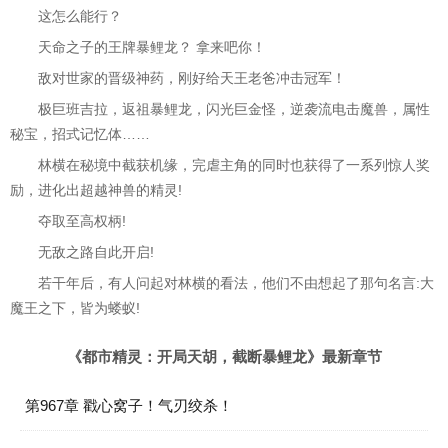
这怎么能行？
天命之子的王牌暴鲤龙？ 拿来吧你！
敌对世家的晋级神药，刚好给天王老爸冲击冠军！
极巨班吉拉，返祖暴鲤龙，闪光巨金怪，逆袭流电击魔兽，属性
秘宝，招式记忆体……
林横在秘境中截获机缘，完虐主角的同时也获得了一系列惊人奖
励，进化出超越神兽的精灵!
夺取至高权柄!
无敌之路自此开启!
若干年后，有人问起对林横的看法，他们不由想起了那句名言:大
魔王之下，皆为蝼蚁!
《都市精灵：开局天胡，截断暴鲤龙》最新章节
第967章 戳心窝子！气刃绞杀！