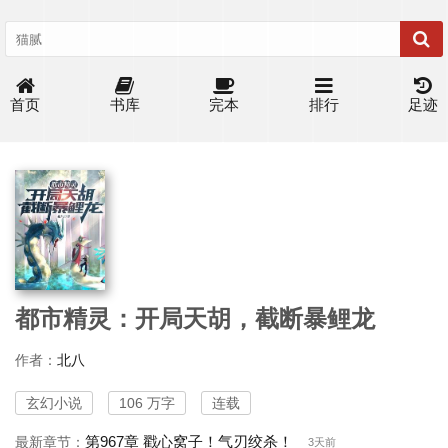
首页
书库
完本
排行
足迹
都市精灵：开局天胡，截断暴鲤龙
作者：
北八
玄幻小说
106 万字
连载
第967章 戳心窝子！气刃绞杀！
最新章节：
3天前