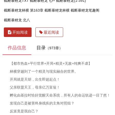
截断暴鲤龙TXT
截断暴鲤龙飞卢
截断暴鲤龙(1-391)
截断暴鲤龙林横 第163章
截断暴鲤龙林横
截断暴鲤龙笔趣阁
截断暴鲤龙 北八
开始阅读
最近阅读
作品信息
目录
（973章）
【都市热血+平行世界+开局+精灵+无敌+纯爽不虐】
林横穿越到了一个精灵与现实融合的世界。
开局就是天胡，出生即超起点！
父亲联盟天王，母亲亿万富翁！
孵化由基拉时恰好觉醒天命系统，所有人的命运轨迹一目了然！
发现自己是被害终身残疾的主角对照组？
反派竟是我自己？