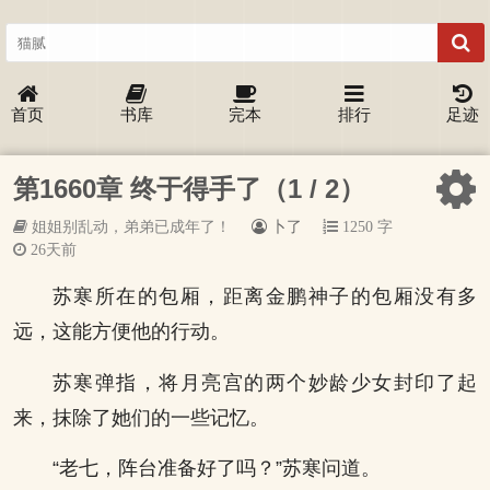
首页
书库
完本
排行
足迹
第1660章 终于得手了（1 / 2）
姐姐别乱动，弟弟已成年了！
卜了
1250 字
26天前
苏寒所在的包厢，距离金鹏神子的包厢没有多
远，这能方便他的行动。
苏寒弹指，将月亮宫的两个妙龄少女封印了起
来，抹除了她们的一些记忆。
“老七，阵台准备好了吗？”苏寒问道。