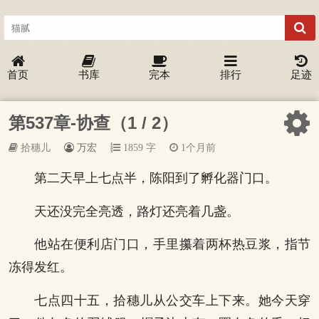
首页
书库
完本
排行
足迹
第537章-协查（1 / 2）
拾穗儿
万宏
1859 字
1个月前
第二天早上七点半，陈阳到了孵化器门口。
天还没完全亮透，路灯还亮着几盏。
他站在便利店门口，手里攥着两杯热豆浆，指节
冻得发红。
七点四十五，拾穗儿从公交车上下来。她今天穿