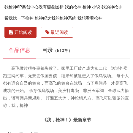
我枪神6P奥创中心没有键盘图标
我的枪神
枪神 小说
我的神枪手
帮我找一下枪神
枪神纪之我的枪神系统
我想看看枪神
开始阅读
最近阅读
作品信息
目录
（510章）
高飞做过很多事都失败了。家里工厂破产成为负二代，送过外卖
跑过网约车，无奈去俄国要债，结果却被迫进入了俄乌战场。 每个人
都有适合自己的舞台，而高飞的舞台在战场，当了雇佣兵，才是高飞
成功的开始。 杀穿俄乌战场，美洲打毒枭，非洲灭军阀，全球武力输
出，谱写佣兵新规则。 打遍五大洲，神枪镇八方。高飞可以骄傲的宣
称，我，枪神！
《我，枪神！》最新章节