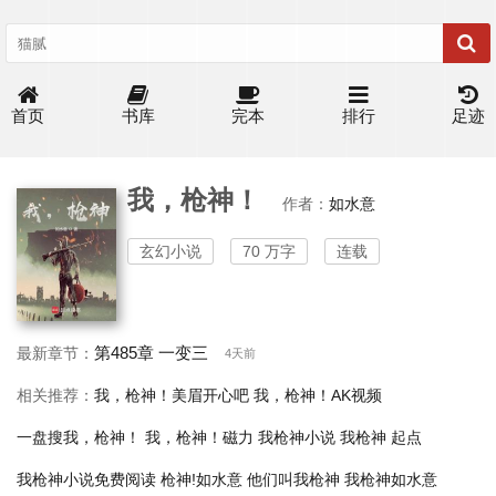
首页
书库
完本
排行
足迹
我，枪神！
作者：
如水意
玄幻小说
70 万字
连载
第485章 一变三
最新章节：
4天前
相关推荐：
我，枪神！美眉开心吧
我，枪神！AK视频
一盘搜我，枪神！
我，枪神！磁力
我枪神小说
我枪神 起点
我枪神小说免费阅读
枪神!如水意
他们叫我枪神
我枪神如水意