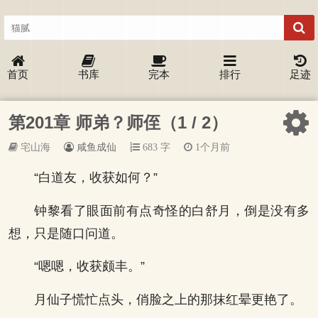
首页
书库
完本
排行
足迹
第201章 师弟？师侄（1 / 2）
宅山海
咸鱼成仙
683 字
1个月前
“白道友，收获如何？”
钟黎看了眼面前有点奇怪的白舒月，倒是没有多
想，只是随口问道。
“嗯嗯，收获颇丰。”
月仙子慌忙点头，俏脸之上的那抹红晕更艳了。