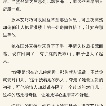
岸。当然登陆之后总会比飘在海上，能这些晕船的人
舒服一点。
原本艾巧巧可以回益草堂那边休息，可是夜离殇
却偏偏让人把景洪楼上的一处房间收拾了，让她在那
里等他。
她在国外直接对宋良下了手，事情失败后拓荒而
逃。现在回国了，有了沈阔做靠山，胆子也大了起
来。
“你要是想在这儿继续睡，那你就别说话，不然你
就去对门儿。”这个搂着她的男人，夺走了她最宝贵的
初夜，可他的情人却就谁在隔了一个过道的对门儿，
这样的感觉很奇怪，让她觉得心里非常不舒服。
说这话的时候，他在马上倾过身子，凑在艾巧巧