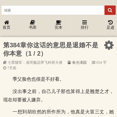
首页
书库
完本
排行
足迹
第384章你这话的意思是退婚不是
你本意（1 / 2）
七零随军：扇哭极品带飞科研大佬
春光满园
654 字
7天前
季父脸色也很是不好看。
没出事之前，自己儿子那也算得上是翘楚之才，
现在却要被人嫌弃。
一想到胡欣然的所作所为，他真是火冒三丈，她