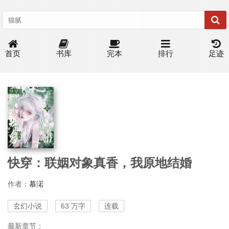
首页
书库
完本
排行
足迹
快穿：联姻对象真香，我原地结婚
作者：
慕渃
玄幻小说
63 万字
连载
最新章节：