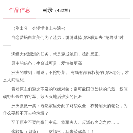
作品信息
目录
（432章）
（刚出分，会慢慢涨上去滴~）
当恋爱脑白富美们为了渣男，纷纷逃掉顶级联姻去 “挖野菜”时
——
满级大佬洲洲的任务，就是穿成她们，拨乱反正。
原主的信条：生命诚可贵，爱情价更高！
洲洲的准则：谢邀，不挖野菜。 有钱有颜有权势的顶级老公，才
是人间理想。
看着原主们避之不及的联姻对象：富可敌国但禁欲的总裁、权倾
朝野却铁血的将军、毁天灭地后残疾的反派……
洲洲微微一笑：既然家里分配了财貌双全、权势滔天的老公，为
什么要想不开去捡垃圾？
至于原主不要的豪门主母、将军夫人、反派心尖宠之位……
这软饭（划掉）……这福气，我来替你享了！