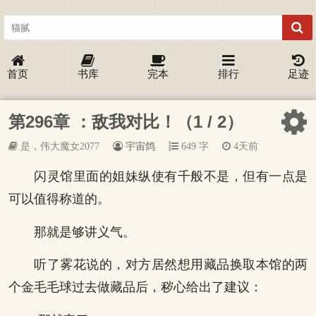
首页
书库
完本
排行
足迹
第296章 ：敌我对比！（1 / 2）
是，伟大魔女2077
宇宙鸽
649 字
4天前
闪灵馆里面的姐妹纵使有千般不是，但有一点是
可以值得称道的。
那就是够讲义气。
听了雾花说的，对方居然想用藏品换取本馆的两
个金毛毛球过去做藏品后，秽心给出了建议：