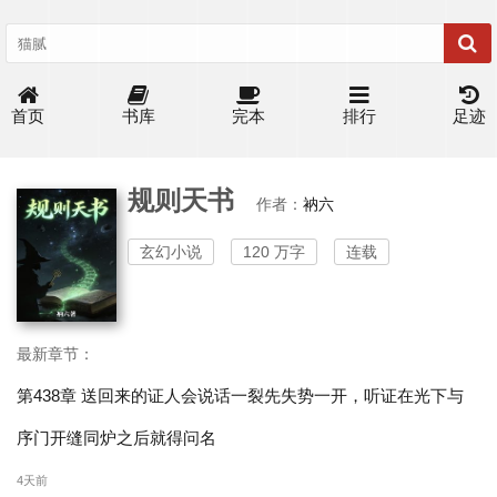
首页
书库
完本
排行
足迹
规则天书
作者：
衲六
玄幻小说
120 万字
连载
最新章节：
第438章 送回来的证人会说话一裂先失势一开，听证在光下与
序门开缝同炉之后就得问名
4天前