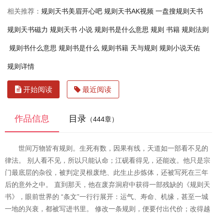
相关推荐：
规则天书美眉开心吧
规则天书AK视频
一盘搜规则天书
规则天书磁力
规则天书 小说
规则书是什么意思
规则 书籍
规则法则
规则书什么意思
规则书是什么
规则书籍
天与规则
规则小说天佑
规则详情
开始阅读
最近阅读
作品信息
目录
（444章）
世间万物皆有规则。生死有数，因果有线，天道如一部看不见的
律法。 别人看不见，所以只能认命；江砚看得见，还能改。他只是宗
门最底层的杂役，被判定灵根废绝、此生止步炼体，还被写死在三年
后的意外之中。 直到那天，他在废弃洞府中获得一部残缺的《规则天
书》，眼前世界的 “条文”一行行展开：运气、寿命、机缘，甚至一城
一地的兴衰，都被写进书里。 修改一条规则，便要付出代价；改得越