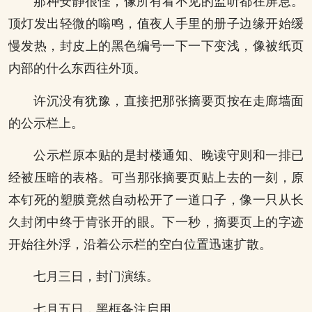
那种安静很怪，像所有看不见的监听都在屏息。
顶灯发出轻微的嗡鸣，值夜人手里的册子边缘开始缓
慢发热，封皮上的黑色编号一下一下变浅，像被纸页
内部的什么东西往外顶。
许沉没有犹豫，直接把那张摘要页按在走廊墙面
的公示栏上。
公示栏原本贴的是封楼通知、晚读守则和一排已
经被压暗的表格。可当那张摘要页贴上去的一刻，原
本钉死的塑膜竟然自动松开了一道口子，像一只从长
久封闭中终于肯张开的眼。下一秒，摘要页上的字迹
开始往外浮，沿着公示栏的空白位置迅速扩散。
七月三日，封门演练。
七月五日，黑框备注启用。