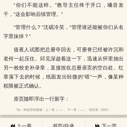
“你们不能这样。”教导主任终于开口，嗓音发
干，“这会影响后续管理。”
“管理什么？”沈砚冷笑，“管理谁还能被你们从名
字里抹掉？”
值夜人试图把总册夺回去，可册脊已经被许沉和
老何一起压住。邱见深趁着这一下，迅速从怀里抽出
另一枚校史补录章，直接按在总册扉页的空白处。红
章落下去的时候，纸面发出轻微的“嗒”一声，像某种
权限被正式确认。
扉页随即浮出一行新字：
Tip：阅读页快捷键：上一章（←）、下一章（→）、回目录（回车）
上一章
书页/目录
下一页