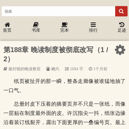
首页
书库
完本
排行
足迹
第188章 晚读制度被彻底改写（1 /
2）
被封锁的晚读教室
衲六
1694 字
1个月前
纸页被扯开的那一瞬，整条走廊像被谁猛地抽了
一口气。
总册封皮下压着的摘要页并不只是一张纸，而像
一层贴在制度最外面的皮。许沉指尖一抖，纸张边缘
沿着装订线裂开，露出下面更厚的一叠编号页。最上