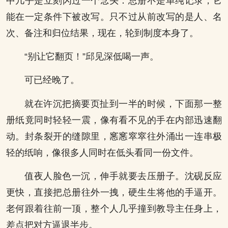
中几乎是立刻闪过一个念头：总册不是单纯记录，它
能在一定条件下被改写。只不过从前改写的是人、名
次、备注和归位结果，现在，轮到制度本身了。
“别让它翻页！”邱见深低喝一声。
可已经晚了。
就在许沉把摘要页扯到一半的时候，下面那一整
册纸竟同时轻轻一震，像有看不见的手在内部迅速翻
动。封条裂开的缝隙里，窸窸窣窣往外涌出一连串极
轻的纸响，像很多人同时在低头看同一份文件。
值夜人脸色一沉，伸手就要去压册子。沈砚反应
更快，直接把总册往外一拽，硬生生将他的手逼开。
老何跟着往前一顶，整个人几乎撞到教导主任身上，
差点把对方逼退半步。