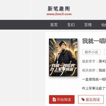
新笔趣阁
www.2mx3.com
首页
玄幻
言情
仙
我就一唱
都市小说
第4
最新章节：
相关推荐：
我就
一盘搜我就一唱
咋上军事法庭了
开始阅读
最近阅读