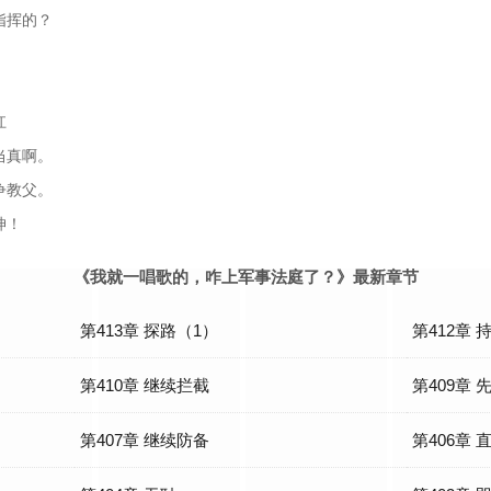
指挥的？
。
扛
当真啊。
争教父。
坤！
《我就一唱歌的，咋上军事法庭了？》最新章节
第413章 探路（1）
第412章 
第410章 继续拦截
第409章
第407章 继续防备
第406章 