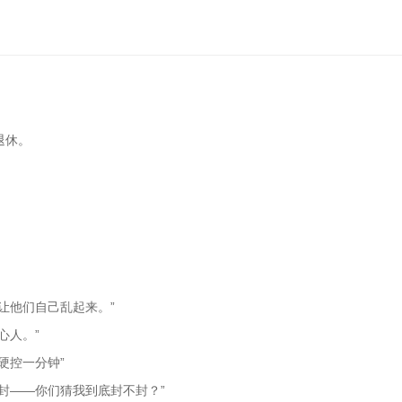
。
退休。
。
让他们自己乱起来。”
心人。”
硬控一分钟”
封——你们猜我到底封不封？”