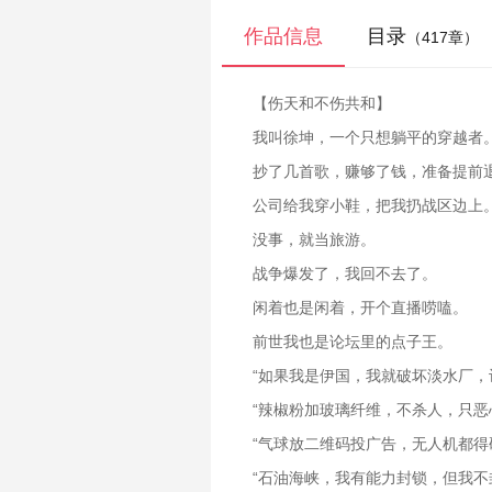
作品信息
目录
（417章）
【伤天和不伤共和】
我叫徐坤，一个只想躺平的穿越者
抄了几首歌，赚够了钱，准备提前
公司给我穿小鞋，把我扔战区边上
没事，就当旅游。
战争爆发了，我回不去了。
闲着也是闲着，开个直播唠嗑。
前世我也是论坛里的点子王。
“如果我是伊国，我就破坏淡水厂，
“辣椒粉加玻璃纤维，不杀人，只恶
“气球放二维码投广告，无人机都得
“石油海峡，我有能力封锁，但我不