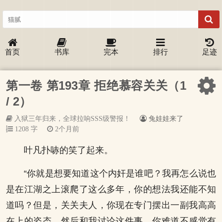
首页
书库
完本
排行
足迹
第一卷 第193章 拒绝慕容关关（1
/ 2）
入狱三年归来，全球拉响SSS级警报！
兔娃娃来了
1208 字
2个月前
叶凡扑哧的笑了起来。
“你就是想要知道这个内奸是谁吧？我再怎么说也
是在江湖之上滚爬了这么多年，你的想法我还能不知
道吗？但是，关关夫人，你现在专门摆出一副我高高
在上的姿态，然后和我讨论这件事，你难道不感觉有