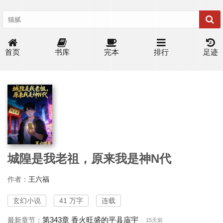
首页
书库
完本
排行
足迹
城隍是我老祖，原来我是神N代
作者：
王六福
玄幻小说
41 万字
连载
第343章 香火旺盛的平县庙宇
最新章节：
15天前