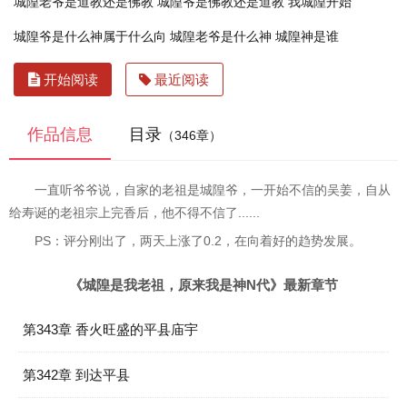
城隍老爷是道教还是佛教
城隍爷是佛教还是道教
我城隍开始
城隍爷是什么神属于什么向
城隍老爷是什么神
城隍神是谁
开始阅读
最近阅读
作品信息
目录
（346章）
一直听爷爷说，自家的老祖是城隍爷，一开始不信的吴姜，自从
给寿诞的老祖宗上完香后，他不得不信了......
PS：评分刚出了，两天上涨了0.2，在向着好的趋势发展。
《城隍是我老祖，原来我是神N代》最新章节
第343章 香火旺盛的平县庙宇
第342章 到达平县