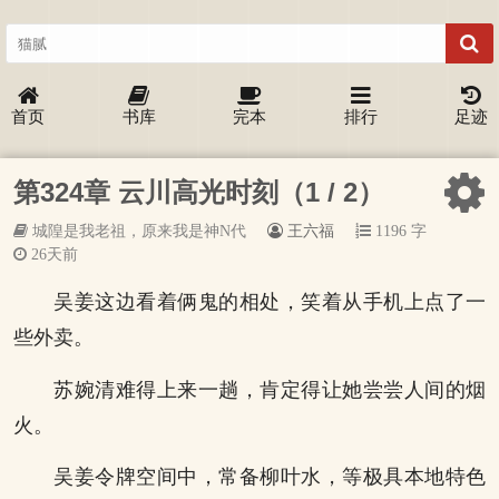
首页
书库
完本
排行
足迹
第324章 云川高光时刻（1 / 2）
城隍是我老祖，原来我是神N代
王六福
1196 字
26天前
吴姜这边看着俩鬼的相处，笑着从手机上点了一
些外卖。
苏婉清难得上来一趟，肯定得让她尝尝人间的烟
火。
吴姜令牌空间中，常备柳叶水，等极具本地特色