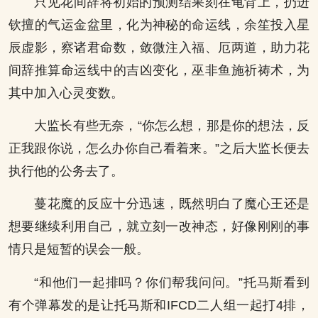
只见花间辞将初始的预测结果刻在龟背上，扔进
钦擅的气运金盆里，化为神秘的命运线，余笙投入星
辰虚影，察诸君命数，敛微注入福、厄两道，助力花
间辞推算命运线中的吉凶变化，巫非鱼施祈祷术，为
其中加入心灵变数。
大监长有些无奈，“你怎么想，那是你的想法，反
正我跟你说，怎么办你自己看着来。”之后大监长便去
执行他的公务去了。
蔓花魔的反应十分迅速，既然明白了魔心王还是
想要继续利用自己，就立刻一改神态，好像刚刚的事
情只是短暂的误会一般。
“和他们一起排吗？你们帮我问问。”托马斯看到
有个弹幕发的是让托马斯和IFCD二人组一起打4排，