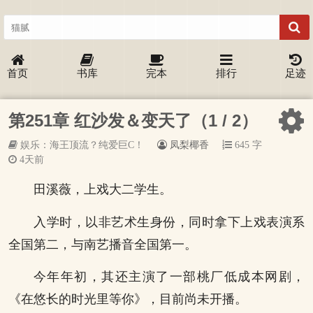
首页
书库
完本
排行
足迹
第251章 红沙发＆变天了（1 / 2）
娱乐：海王顶流？纯爱巨C！
凤梨椰香
645 字
4天前
田溪薇，上戏大二学生。
入学时，以非艺术生身份，同时拿下上戏表演系
全国第二，与南艺播音全国第一。
今年年初，其还主演了一部桃厂低成本网剧，
《在悠长的时光里等你》，目前尚未开播。