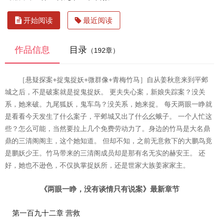
开始阅读
最近阅读
作品信息
目录
（192章）
［悬疑探案+捉鬼捉妖+微群像+青梅竹马］自从姜秋意来到平邺
城之后，不是破案就是捉鬼捉妖。 更夫失心案，新娘失踪案？没关
系，她来破。九尾狐妖，鬼车鸟？没关系，她来捉。 每天两眼一睁就
是看看今天发生了什么案子，平邺城又出了什么幺蛾子。 一个人忙这
些？怎么可能，当然要拉上几个免费劳动力了。身边的竹马是大名鼎
鼎的三清阁阁主，这个她知道。 但却不知，之前无意救下的大鹏鸟竟
是鹏妖少王。竹马带来的三清阁成员却是那有名无实的赫安王。 还
好，她也不逊色，不仅执掌捉妖所，还是世家大族姜家家主。
《两眼一睁，没有谈情只有说案》最新章节
第一百九十二章 营救