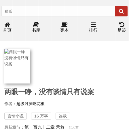
首页
书库
完本
排行
足迹
两眼一睁，没有谈情只有说案
作者：
超级讨厌吃花椒
言情小说
16 万字
连载
第一百九十二章 营救
最新章节：
15天前