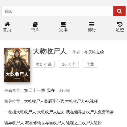
首页
书库
完本
排行
足迹
大乾收尸人
作者：
今天吃点啥
玄幻小说
10 万字
连载
第四十一章 我在
最新章节：
2个月前
相关推荐：
大乾收尸人美眉开心吧
大乾收尸人AK视频
一盘搜大乾收尸人
大乾收尸人磁力
我在仙界当收尸人免费阅读
诡异收尸人
我在修仙世界当收尸人
诡秘之主收尸人途径