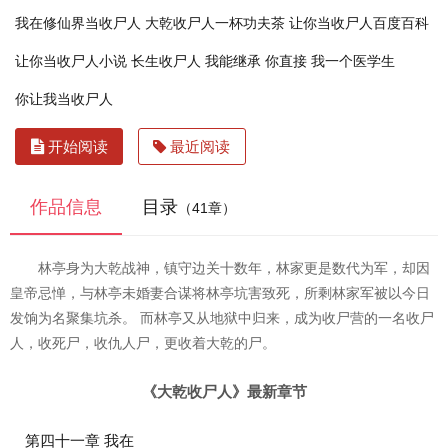
我在修仙界当收尸人
大乾收尸人一杯功夫茶
让你当收尸人百度百科
让你当收尸人小说
长生收尸人
我能继承
你直接
我一个医学生
你让我当收尸人
开始阅读
最近阅读
作品信息
目录
（41章）
林亭身为大乾战神，镇守边关十数年，林家更是数代为军，却因
皇帝忌惮，与林亭未婚妻合谋将林亭坑害致死，所剩林家军被以今日
发饷为名聚集坑杀。 而林亭又从地狱中归来，成为收尸营的一名收尸
人，收死尸，收仇人尸，更收着大乾的尸。
《大乾收尸人》最新章节
第四十一章 我在