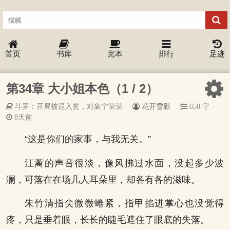
首页
书库
完本
排行
足迹
第34章 大小姐本色（1 / 2）
斗罗：开局被逼入赘，对象宁荣荣
花开雪影
650 字
8天前
“这是你们的家事，与我无关。”
江蓠的声音很淡，像风拂过水面，没起多少波
澜，可落在在场几人耳朵里，却各有各的滋味。
朱竹清指尖微微蜷紧，指甲掐进掌心也没觉得
疼，只是垂着眼，长长的睫毛遮住了眼底的失落。