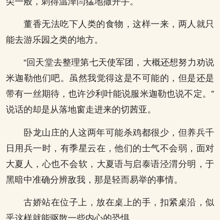
尖一般，刺得温泽闫猛地撒开手。
董香无法吃下人类的食物，这样一来，两人就只
能去游乐园之类的地方。
“回天堂去整理第七天使军团，大概还想努力劝说
米迦勒他们吧。虽然我觉得这是不可能的，但是还是
带有一丝期待，也许沙利叶能说服米迦勒也说不定。”
说话的却是从落地窗走进来的切茜亚。
卧龙山庄的人这两年可能杀鸡都很少，但养兵千
日用兵一时，有季星云在，他们的士气不会弱，面对
大夏人，心也不会软，大夏语与启泰语泾渭分明，于
黑暗中准确分辨敌我，那是轻而易举的事情。
古娇站在位子上，放在桌上的手，扣紧桌沿，似
乎这样就能驱散一些内心的恐惧。