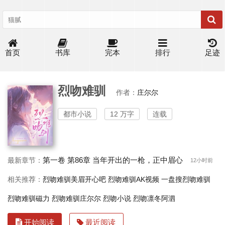
首页
书库
完本
排行
足迹
烈吻难驯
作者：
庄尔尔
都市小说
12 万字
连载
第一卷 第86章 当年开出的一枪，正中眉心
最新章节：
12小时前
相关推荐：
烈吻难驯美眉开心吧
烈吻难驯AK视频
一盘搜烈吻难驯
烈吻难驯磁力
烈吻难驯庄尔尔
烈吻小说
烈吻凛冬阿泗
开始阅读
最近阅读