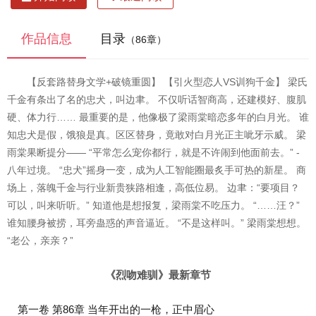
作品信息
目录
（86章）
【反套路替身文学+破镜重圆】 【引火型恋人VS训狗千金】 梁氏
千金有条出了名的忠犬，叫边聿。 不仅听话智商高，还建模好、腹肌
硬、体力行…… 最重要的是，他像极了梁雨棠暗恋多年的白月光。 谁
知忠犬是假，饿狼是真。区区替身，竟敢对白月光正主呲牙示威。 梁
雨棠果断提分—— “平常怎么宠你都行，就是不许闹到他面前去。” -
八年过境。 “忠犬”摇身一变，成为人工智能圈最炙手可热的新星。 商
场上，落魄千金与行业新贵狭路相逢，高低位易。 边聿：“要项目？
可以，叫来听听。” 知道他是想报复，梁雨棠不吃压力。 “……汪？”
谁知腰身被捞，耳旁蛊惑的声音逼近。 “不是这样叫。” 梁雨棠想想。
“老公，亲亲？”
《烈吻难驯》最新章节
第一卷 第86章 当年开出的一枪，正中眉心