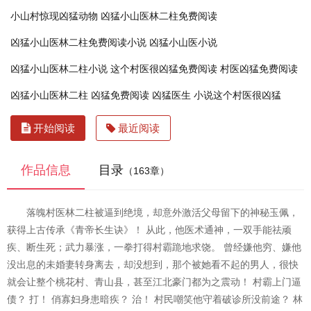
小山村惊现凶猛动物
凶猛小山医林二柱免费阅读
凶猛小山医林二柱免费阅读小说
凶猛小山医小说
凶猛小山医林二柱小说
这个村医很凶猛免费阅读
村医凶猛免费阅读
凶猛小山医林二柱
凶猛免费阅读
凶猛医生
小说这个村医很凶猛
开始阅读
最近阅读
作品信息
目录
（163章）
落魄村医林二柱被逼到绝境，却意外激活父母留下的神秘玉佩，
获得上古传承《青帝长生诀》！ 从此，他医术通神，一双手能祛顽
疾、断生死；武力暴涨，一拳打得村霸跪地求饶。 曾经嫌他穷、嫌他
没出息的未婚妻转身离去，却没想到，那个被她看不起的男人，很快
就会让整个桃花村、青山县，甚至江北豪门都为之震动！ 村霸上门逼
债？ 打！ 俏寡妇身患暗疾？ 治！ 村民嘲笑他守着破诊所没前途？ 林