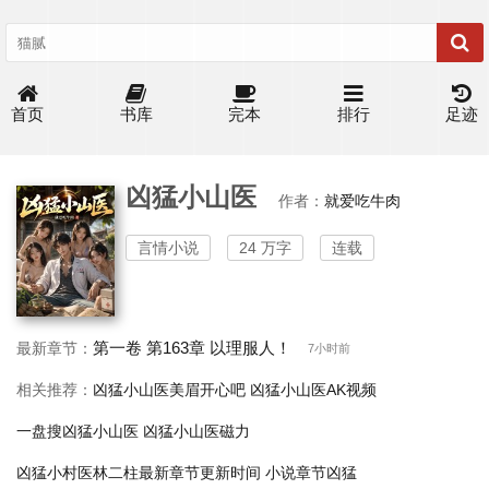
首页
书库
完本
排行
足迹
凶猛小山医
作者：
就爱吃牛肉
言情小说
24 万字
连载
第一卷 第163章 以理服人！
最新章节：
7小时前
相关推荐：
凶猛小山医美眉开心吧
凶猛小山医AK视频
一盘搜凶猛小山医
凶猛小山医磁力
凶猛小村医林二柱最新章节更新时间
小说章节凶猛