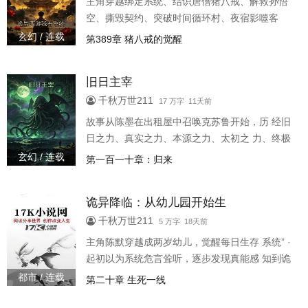
主角穿越绑定系统、结识唐僧猪八戒、解救孙悟
空、撕毁契约、突破时间循环村、夜宿影噬客
栈、两界山决战如来念头化身、获得紧箍咒力
玄幻 / 连载
第389章 猪八戒的觉醒
量、系统升级、通过双叉岭、潜入长安营救魏征
旧日主宰
千秋万世211
17 万字 11天前
故事从陈墨在出租屋中召唤克苏鲁开始，历 经旧
日之力、真实之力、本源之力、太初之 力、终极
之力、融合之力、混沌之力、原始 融合之力、统
玄幻 / 连载
第一百一十章：归来
一之力、维度秩序之力等力量 体系的层层递进，
从古代中国村庄一路扩展 到多元宇宙、存在螺
诡异降临：从幼儿园开始生
旋、超螺旋空间、原初 之域、存在之网、多元网
络、超网、超超 网，最终在永恒的螺旋中找到了
千秋万世211
5 万字 18天前
存在的终极 意义——存在本身就是最珍贵的礼
主角陈默穿越成两岁幼儿，觉醒每日生存 系统” ·
物。
起初以为系统危言耸听，逐步发现真能感 知到诡
异 ?三岁上幼儿园，发现老师被厉诡伪装，厕 所
都市 / 连载
第二十章 生死一线
里遇镜中恶诡 ·获得阳石”可驱邪，身份暴露后被