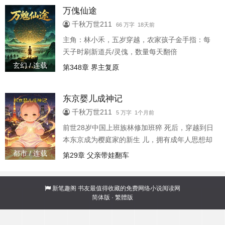
除诡师林 峰所救
万傀仙途
千秋万世211
66 万字 18天前
主角：林小禾，五岁穿越，农家孩子金手指：每
天子时刷新道兵/灵傀，数量每天翻倍
（1,2,4,8,16...）修炼体系：凡人→炼气→筑基→
玄幻 / 连载
第348章 界主复原
金丹→元婴→化神→炼虚→合体→大乘→渡劫→
真仙
东京婴儿成神记
千秋万世211
5 万字 1个月前
前世28岁中国上班族林修加班猝 死后，穿越到日
本东京成为樱庭家的新生 儿，拥有成年人思想却
困在婴儿身体里。绑 定了一个毒舌中二的【坑爹
都市 / 连载
第29章 父亲带娃翻车
成长系统】，从 此开始了搞笑与冒险并存的成长
之路——从 婴儿翻身到幼儿园称霸，从小学跳级
到灵异 除灵，最终面对虚无之主，选择成为守护
新笔趣阁
书友最值得收藏的免费网络小说阅读网
简体版
·
繁體版
日常之神”。