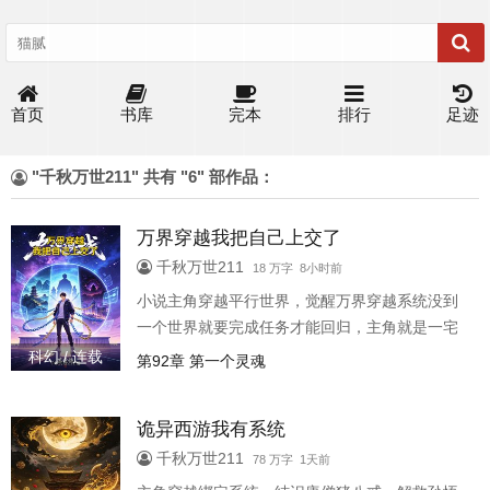
首页
书库
完本
排行
足迹
"千秋万世211" 共有 "6" 部作品：
万界穿越我把自己上交了
千秋万世211
18 万字 8小时前
小说主角穿越平行世界，觉醒万界穿越系统没到
一个世界就要完成任务才能回归，主角就是一宅
男果断把自己上交国家，让国家帮自己完成任务
科幻 / 连载
第92章 第一个灵魂
自己就偷偷懒随便告诉他们世界信息，万界都是
前世修仙，恐怖电影世界
诡异西游我有系统
千秋万世211
78 万字 1天前