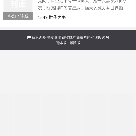
提问，星空之下有一位美人，她一头黑发好似永
夜，明亮眼眸闪若星辰，强大的魔力令世界颤
抖，绝世的美貌令众生臣服，这位美人是谁？“没
科幻 / 连载
1549.世子之争
错，就是我，魔女之王，多萝茜...
新笔趣阁
书友最值得收藏的免费网络小说阅读网
简体版
·
繁體版