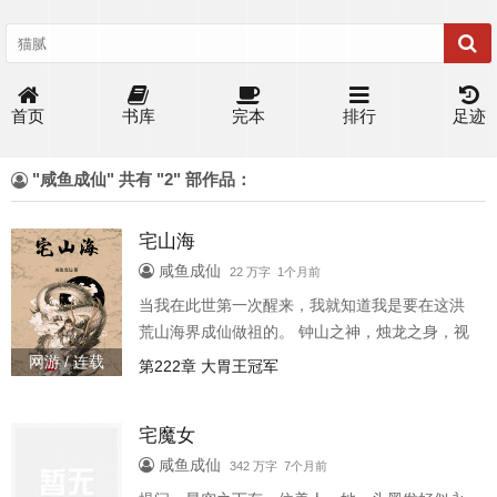
首页
书库
完本
排行
足迹
"咸鱼成仙" 共有 "2" 部作品：
宅山海
咸鱼成仙
22 万字 1个月前
当我在此世第一次醒来，我就知道我是要在这洪
荒山海界成仙做祖的。 钟山之神，烛龙之身，视
为昼，眠为夜，吹为冬，嘘为夏，息为风，横压
网游 / 连载
第222章 大胃王冠军
一世，莫敢不从。 小白脸起家的？尬黑，谁凭空
玷污本座清白？
宅魔女
咸鱼成仙
342 万字 7个月前