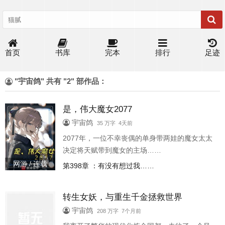
首页
书库
完本
排行
足迹
"宇宙鸽" 共有 "2" 部作品：
是，伟大魔女2077
宇宙鸽
35 万字 4天前
2077年，一位不幸丧偶的单身带两娃的魔女太太
决定将天赋带到魔女的主场……
网游 / 连载
第398章 ：有没有想过我……
转生女妖，与重生千金拯救世界
宇宙鸽
208 万字 7个月前