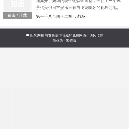
我离开了繁华的现代化炼金国都，去往了一个风
景优美但日常娱乐只有与飞龙呲牙的化外之地。
只因我的学姐寄来的一封信。“你好穿越者，我重
都市 / 连载
第一千八百四十二章 ：战场
生的。”
新笔趣阁
书友最值得收藏的免费网络小说阅读网
简体版
·
繁體版