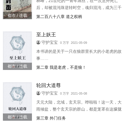
林峰，21世纪的一青年屌丝，在一次意外死亡
后，却被混沌珠逆转时空，魂归混沌，成为三千
法则魔神之一的时间法则掌控者---天辰，为求生
都市 / 连载
第二百八十八章 道之权柄
存，求不朽永恒，吞噬空间魔神，成为混沌至强
者之一---时空魔君，随后又迎战盘古，对战道
至上妖王
劫，不断攀越道之巅峰，誓要证就不朽永恒！
守护宝宝
0 万字 2021-05-09
本书讲的是关于一只在狼群里长大的小老虎的故
事……
都市 / 连载
第二章 我是老虎，不是狼！
轮回大道尊
守护宝宝
0 万字 2021-05-08
天元大陆，北域，玄天宗。哗啦啦！这一天，大
雨倾盆，整个玄天宗的群山，都是笼罩在这朦胧
雨幕当中！
都市 / 连载
第三章 外门任务