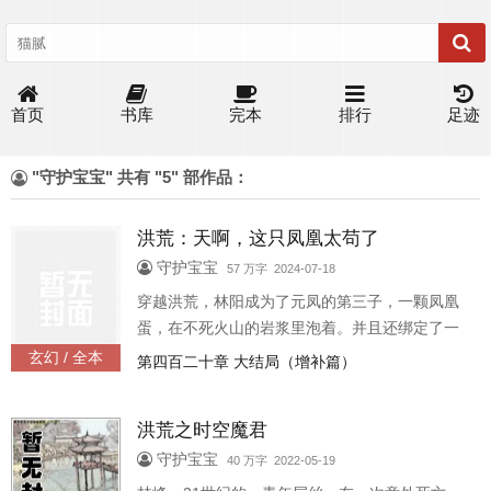
首页
书库
完本
排行
足迹
"守护宝宝" 共有 "5" 部作品：
洪荒：天啊，这只凤凰太苟了
守护宝宝
57 万字 2024-07-18
穿越洪荒，林阳成为了元凤的第三子，一颗凤凰
蛋，在不死火山的岩浆里泡着。并且还绑定了一
个神级选择系统的金手指。“叮，神级选择系统开
玄幻 / 全本
第四百二十章 大结局（增补篇）
始发布新手任务：即可化形出...
洪荒之时空魔君
守护宝宝
40 万字 2022-05-19