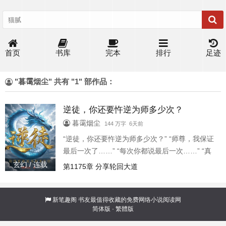
首页
书库
完本
排行
足迹
"暮霭烟尘" 共有 "1" 部作品：
逆徒，你还要忤逆为师多少次？
暮霭烟尘
144 万字 6天前
“逆徒，你还要忤逆为师多少次？” “师尊，我保证
最后一次了……” “每次你都说最后一次……” “真
的是最后一次了师尊……”
玄幻 / 连载
第1175章 分享轮回大道
新笔趣阁
书友最值得收藏的免费网络小说阅读网
简体版
·
繁體版