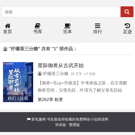
首页
书库
完本
排行
足迹
"柠檬茶三分糖" 共有 "1" 部作品：
星际御兽从古武开始
柠檬茶三分糖
25 万字 1个月前
【御兽+无cp+升级流】中考来临之际，自主觉醒
御兽空间，父母失踪，叶清为了解父母失踪始
末，决定踏上星际开拓者之路。 但计划赶不上变
科幻 / 连载
第262章 检查
化，进入了御兽高中古武班而非初始定下的御兽
班。但条条大路通罗马，最后还是以开拓者的身
份，一步步踏入星海，走向父母消失的迷雾，也
新笔趣阁
书友最值得收藏的免费网络小说阅读网
简体版
·
繁體版
走向一个远超想象的世界。