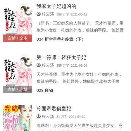
法？ 姜奈：来我阴阳斋购一神器，可避大祸。 暗
我家太子妃超凶的
卫：……这不一锅盖么？属下觉得您似乎又被坑
了。 本王翩然风采岂是一锅盖可压？让你们看
梓云溪
356 万字 2021-05-11
看，何谓头顶锅盖风轻云淡。 二曰：四姑娘大字
（新书：王妃她又给人算卦了） 天才符箓师，重
不识一个，半点文墨皆无，写的文章怕是狗屁不
生为小女娃！稚嫩的外表，狠辣的手段。 荒郊野
通。
外，她痛殴仇敌被太子撞见，她表情漠然，太子
言情 / 全本
034 斯空星番外终章（下）
却一见倾心！ “太子殿下不好了，太子妃大人一张
定身符，把皇帝陛下定在大殿里吃土了。” “这不
第一符师：轻狂太子妃
很正常么？谁让狗皇帝招惹我妻？定的好！再给
他泼盆冰水降降火！” “太子殿下这回真哒不好
梓云溪
355 万字 2021-05-09
啦！太子妃大大甩了三张爆火符，把郑贵妃娘娘
天才符箓师，重生为七岁小女娃！稚嫩的外表，
连人带屋炸上天了！” 某太子狂笑：“做的好！不
狠辣的手段。 荒郊野外，她痛殴仇敌被太子撞
愧是
见，她表情漠然，太子却一见倾心！ “太子殿下不
言情 / 连载
029 废物
好了，太子妃大人一张定身符，把皇帝陛下定在
大殿里吃土了。” “这不很正常么？谁让狗皇帝招
冷面帝君俏皇妃
惹我妻？定的好！再给他泼盆冰水降降火！” “太
子殿下这回真哒不好啦！太子妃大大甩了三张爆
梓云溪
31 万字 2021-04-30
火符，把郑贵妃娘娘连人带屋炸上天了！” 某太子
混球啊！身为智商逆天的世界级超灵异少女。竟
狂笑：“做的好！不愧是我妻，就是辣么给力！” “