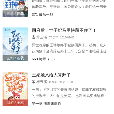
论倒霉，谁能倒霉过他们一家？全家穿来国公府
生意也蛮不错。身负养老金系统，手指一点，小
体验流放。穿来前，国公府众人：老四这一房奇
钱
葩啊，男的斗鸡遛狗，女的一哭二闹，夫妻日常
言情 / 连载
371 最后一战
互掐，没救了没救了。 路上实在带不动，就都扔
了吧……穿来后，国公府众人：？？老四这败家
回府后，世子妃马甲快藏不住了！
玩意儿转性了？ 四房六丫头以前是个存在感极低
的妈宝女，优柔寡断小哭包。如今，日日瞅着六
梓云溪
78 万字 2025-02-03
丫头顶一张人畜无害的脸，做各种疯批之事。 看
异世魂穿的玉琳琅终于被接回家了。起初，众人
多了，人也麻了，但流放路越走越精神了！*辛
认为嫡千金流落在外十二年，定是个唯唯诺诺任
念，九阶巅峰双系
人欺凌的小可怜。结果，文斗武斗阖府上下竟无
玄幻 / 连载
669 终章（二）
人能招架半分。一路吃瘪的假千金担心身份地位
被撼动。嫡千金却一手摸骨一手断案，连断妖魔
王妃她又给人算卦了
杀人案、幽冥马车案数桩奇案，一时声名大噪。
假千金银牙咬碎能摸骨断案又如何还不是一个浑
梓云溪
0 万字 2022-01-20
身腐臭没人爱的小仵作呕岂料嫡千金生辰那日，
一曰：乡下回京的姜家四姑娘，得罪了权倾朝野
流水似的礼品堆满屋。众人皆惊，原来嫡千金是
的摄政王，人生怕是要完。 岂料画风变成这样：
上京霍氏、金
姜奈：“王爷，我给你算了一卦。你今天辰时前出
网游 / 全本
第一章 明着来敲诈
门，九成九会遭雷劈。” 摄政王：……有何化解之