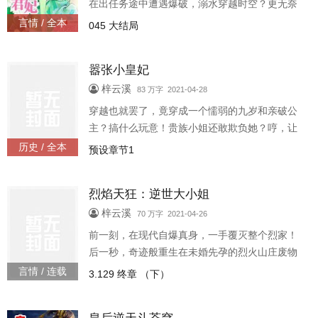
在出任务途中遭遇爆破，溺水穿越时空？更无奈
的是，阴差阳错下摇身一变，成为相国府三岁千
言情 / 全本
045 大结局
金。糊里糊涂地被人送进宫，莫名其妙成为楚帝
尊荣无比的皇贵妃。三岁的小破娃娃，在大婚那
嚣张小皇妃
天，竟对着台下的夙国质子猛抛媚眼。。群臣憋
笑，痛苦难忍。新婚那晚。大楚少年天子，本想
梓云溪
83 万字 2021-04-28
好好教训一下这个小妻子，作为一名即将成为皇
穿越也就罢了，竟穿成一个懦弱的九岁和亲破公
后的首席候选人，何谓庄重，何谓礼仪，何谓母
主？搞什么玩意！贵族小姐还敢欺负她？哼，让
仪天下……没想到。竟被
你们见识一下她的手段！拳殴小主，暴打奴才，
历史 / 全本
预设章节1
炼药救皇帝，什么炼药秘籍、功法大全皆不在话
下！自恋狂妄又怎样，她就是那个嚣张小皇妃！
烈焰天狂：逆世大小姐
梓云溪
70 万字 2021-04-26
前一刻，在现代自爆真身，一手覆灭整个烈家！
后一秒，奇迹般重生在未婚先孕的烈火山庄废物
大小姐身上。 平时练练功法，陪儿子在后山淘点
言情 / 连载
3.129 终章 （下）
宝贝抓几个魔宠，小日子过得悠闲而低调。 奈何
骤变横生，心怀叵测之人聚众策反！ 此时，众人