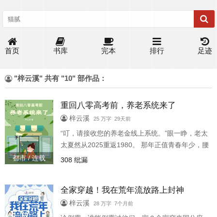
首页
书库
完本
排行
足迹
"梓云溪" 共有 "10" 部作品：
重回八零高考前，养老系统来了
梓云溪
25 万字 29天前
“叮，请接收您的养老金线上系统。”眼一睁，老太
太夏然从2025重返1980。 那年正值青春年少，腰
好腿好颜也好。回去第一步，收拾冒名顶替自己
都市 / 连载
308 纰漏
入京大的渣女一家。 第二步，甩开惯会当老好人
的前男友，让他自己吃土去。第三步，当然是丢
全家穿越！我在荒年流放路上封神
开吸血家人，背着书包去上学。 好好学习天天向
上，燃烧生命报效祖国。谈什么都别谈恋爱，弹
梓云溪
28 万字 7个月前
棉花弹琵琶都比谈恋爱有前途。 学习同时做点小