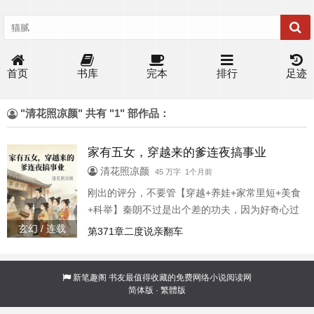
首页
书库
完本
排行
足迹
"清花照凉颜" 共有 "1" 部作品：
家有五女，穿越来的爹连夜搞事业
清花照凉颜
45 万字 1个月前
刚出的评分，不要管【穿越+养娃+家常里短+美食
+科举】秦朗不过是出个差的功夫，因为好奇心过
重凑了个热闹，一不小心被砸重，穿到了古代。
玄幻 / 连载
第371章二度说亲翻车
他还没反应过来，怀里就被塞了个刚出生的孩
子，说是他的女儿，还是第五个孩子，秦朗一脸
的懵逼，这就当爹了？ 再环顾一下家里，家徒四
新笔趣阁
书友最值得收藏的免费网络小说阅读网
简体版
·
繁體版
壁，四处漏风，父母偏心，妻女嗷嗷待哺，这真
是天崩开局。 为了让自己的五个小棉袄过上好日