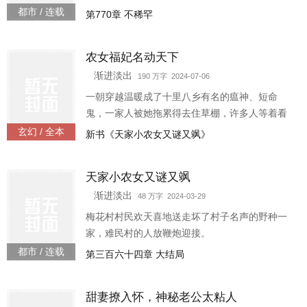
亲的，只想找个人
男人私奔不成，被男主发现，两人闹离婚。一家
都市 / 连载
第770章 不稀罕
人都被她的一哭二闹三上吊四私奔五跳海六撞墙
折腾怕了，只希望她和男主赶紧离婚，赶紧收拾
农女福妃名动天下
包袱走人。 离就离，走就走！江夏兴奋地收拾包
袱，磨刀霍霍，打算在这个猪都会飞的黄金年代
渐进淡出
190 万字 2024-07-06
大展猪蹄。 男主却藏起了户口本，将她压在身
一朝穿越温暖成了十里八乡有名的瘟神、短命
上：“可不可以不离婚？”江夏看了看他敞开的衬衣
鬼，一家人被她拖累得去住草棚，许多人等着看
领口……行吧！
这一大家子熬不过这个冬天，不是饿死就是冻
玄幻 / 全本
新书《天家小农女又谜又飒》
死！ 可是等着等着，人家买屋买田买地又买铺.....
这泼天的富贵是怎么回事？ —— 京城的人都知道
天家小农女又谜又飒
瑾王娶了一个只会种田的农女，还如珠如宝的宠
着，大家等着看这个农女王妃闹笑话，丢尽瑾王
渐进淡出
48 万字 2024-03-29
的脸子！ 可是，有一天大家发现那传说中名动天
梅花村村民欢天喜地送走坏了村子名声的野种一
下的某某和某某某，居然是瑾王家的小王妃！说
家，难民村的人放鞭炮迎接。
好的只会
都市 / 连载
第三百六十四章 大结局
甜妻撩入怀，神秘老公太粘人