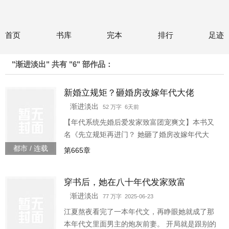
首页
书库
完本
排行
足迹
"渐进淡出" 共有 "6" 部作品：
新婚立规矩？砸婚房改嫁年代大佬
渐进淡出
52 万字 6天前
【年代系统先婚后爱发家致富团宠爽文】本书又
名《先立规矩再进门？ 她砸了婚房改嫁年代大
佬！》*想当他张家的儿媳妇，先磕头发个毒誓签
都市 / 连载
第665章
下名字：从此孝顺公婆，家务全包，工资全交，
如有违背天打雷劈，不得好死，全家死绝？ 重生
穿书后，她在八十年代发家致富
回来，纪宁砸了婚房，从此走上了左手虐渣，右
手发家的道路。—发家的路上纪宁独自一人在国
渐进淡出
77 万字 2025-06-23
营饭店吃个饭，一个浑身凛冽的陌生男人在她面
江夏熬夜看完了一本年代文，再睁眼她就成了那
前坐了下来：“我这辈子不打算结婚，是被逼来相
本年代文里面男主的炮灰前妻。 开局就是跟别的