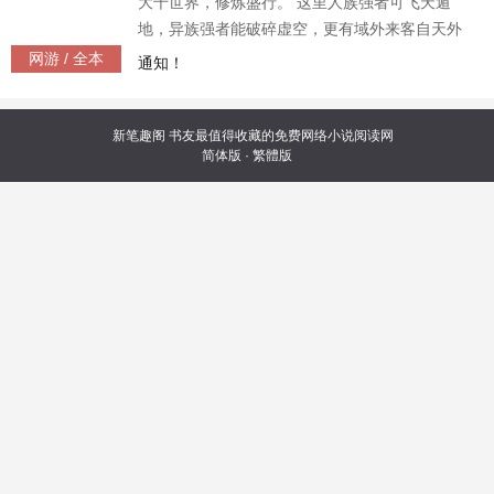
大千世界，修炼盛行。 这里人族强者可飞天遁
地，异族强者能破碎虚空，更有域外来客自天外
降生—— 这是一个混乱的时代。 一个不甘成为炮
网游 / 全本
通知！
灰的土匪头子，崛起于微末，终是在滚滚时间长
河中，留下了不可磨灭的烙印。 我叫秦书剑。 皇
皇三十载，书剑两无成！ 《本书又名：从山寨npc
新笔趣阁
书友最值得收藏的免费网络小说阅读网
简体版
·
繁體版
到大BOSS》 （已有两百万字完本作品《重生之
独步江湖》，更新有保障）