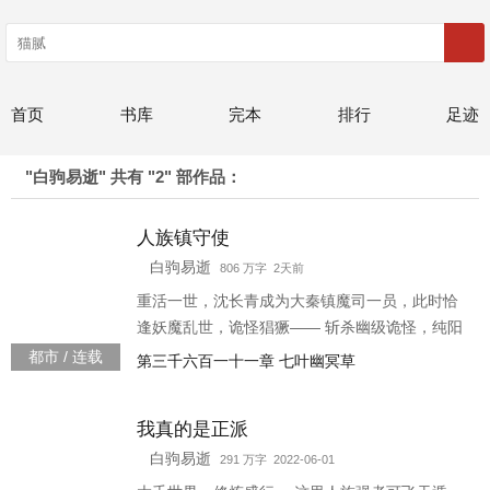
首页
书库
完本
排行
足迹
"白驹易逝" 共有 "2" 部作品：
人族镇守使
白驹易逝
806 万字 2天前
重活一世，沈长青成为大秦镇魔司一员，此时恰
逢妖魔乱世，诡怪猖獗—— 斩杀幽级诡怪，纯阳
功圆满！ 斩杀怨级诡怪，天武罡气圆满！ 斩杀强
都市 / 连载
第三千六百一十一章 七叶幽冥草
大妖邪，打破自身极限！ 斩杀—— 若干年后，沈
长青化身人族镇守使，诸般妖魔诡怪尽皆俯首！
我真的是正派
“有我一日，人族不灭！” —— 有四百万字完本老
书《我真的是正派》以及二百万字完本老书《重
白驹易逝
291 万字 2022-06-01
生之独步江湖》，欢迎阅读！