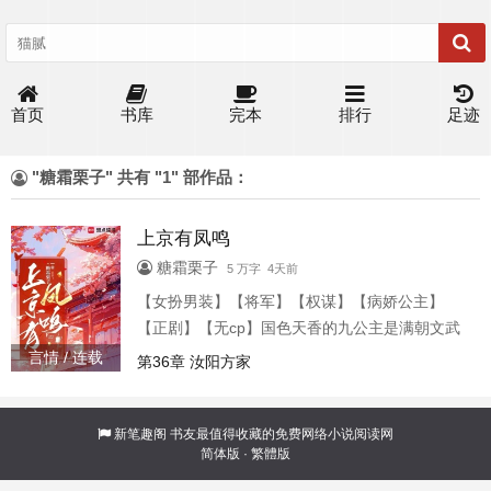
首页
书库
完本
排行
足迹
"糖霜栗子" 共有 "1" 部作品：
上京有凤鸣
糖霜栗子
5 万字 4天前
【女扮男装】【将军】【权谋】【病娇公主】
【正剧】【无cp】国色天香的九公主是满朝文武
公认的病秧子。 三步一喘，五步一咳。太医坦言
言情 / 连载
第36章 汝阳方家
她活不过及笄。每日出宫游玩。朱雀门是她的必
经之路。 众所周知，那里的校尉卫昭是个冷面阎
王。绷着一张脸，杀人不见血。 同僚皆言他这辈
新笔趣阁
书友最值得收藏的免费网络小说阅读网
简体版
·
繁體版
子都娶不到婆娘。直到有一天，冷面阎王遇到了
病娇公主。 所有人都等着看卫昭如何被折磨得生