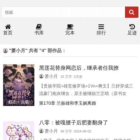
首页
书库
完本
排行
足迹
"萧小月" 共有 "4" 部作品：
黑莲花替身网恋后，继承者任我撩
萧小月
15 万字 2天前
【贵族学院+雄竞修罗场+1Vn+爽文】兰妤穿成三
流豪门炮灰继女，原主被继姐兰芷晴（原书女
主）拿捏霸凌，亲妈冷眼旁观，最终沦为联姻牺
都市 / 连载
第170章 兰振雄和李玉婉离婚
牲品黑化惨死。 穿书后，兰妤反击霸凌，搅黄联
姻，顶替继姐面基，让财阀继承人心动到流鼻
八零：被嘎腰子后肥妻翻身了
血。 入贵族学院，她凭清纯软萌外表＋反差实力
圈粉。古琴惊艳全场，游戏操作超神，投资眼光
萧小月
39 万字 2024-09-02
精准撬动金融版图。 继兄兰寂化身宠妹狂魔。学