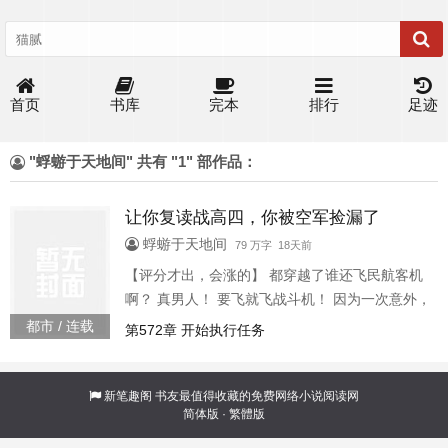
首页
书库
完本
排行
足迹
"蜉蝣于天地间" 共有 "1" 部作品：
让你复读战高四，你被空军捡漏了
蜉蝣于天地间
79 万字 18天前
【评分才出，会涨的】 都穿越了谁还飞民航客机
啊？ 真男人！ 要飞就飞战斗机！ 因为一次意外，
山航最年轻的机长顾轻舟穿越到平行世界。 成为
都市 / 连载
第572章 开始执行任务
了一个高考发挥失常的落榜生。 本来已经做好复
读再战一年的顾轻舟，在搭乘飞机时突遭空难事
故。 因为他搭乘的这架飞机，竟然是一架——幽
新笔趣阁
书友最值得收藏的免费网络小说阅读网
简体版
·
繁體版
灵航班！！！ 为了自救，也为了拯救这架飞机。
顾轻舟毫不犹豫顶替了已经身负重伤，陷入昏迷