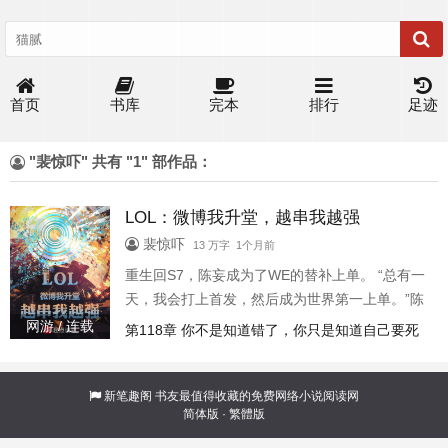
首页
书库
完本
排行
足迹
"裴惊吓" 共有 "1" 部作品：
LOL：微博我升堂，越串我越强
裴惊吓
13 万字 1个月前
重生回S7，陈妄成为了WE的替补上单。 “总有一
天，我会打上首发，然后成为世界第一上单。”陈
妄在直播间里说出了这样一句话，被粉丝嘲笑是
网游 / 连载
第118章 你不是知道错了，你只是知道自己要死
不自量力。 可他并不在意，只因陈妄每说出一句
了（今天两更）
话被众人认可，就可将这句话转化为词条，成为
他的力量，认可的人越多，力量越强。 在面对老
新笔趣阁
书友最值得收藏的免费网络小说阅读网
简体版
·
繁體版
牌强队时，他成功获胜摆出手势，世人认可他
【以下犯上】。 于是面对年龄成就比他高的