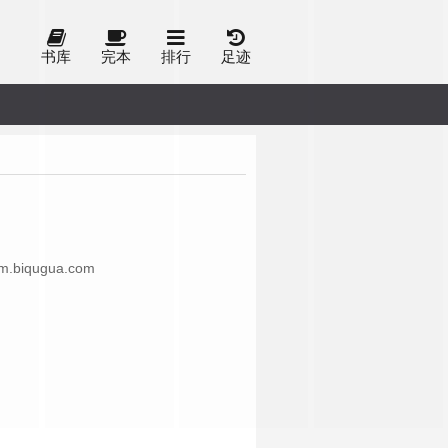
书库
完本
排行
足迹
ugua.com