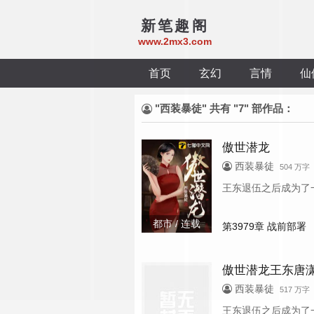
新笔趣阁
www.2mx3.com
首页
玄幻
言情
仙
"西装暴徒" 共有 "7" 部作品：
傲世潜龙
西装暴徒
504 万字
王东退伍之后成为了一
都市 / 连载
第3979章 战前部署
傲世潜龙王东唐
西装暴徒
517 万字
王东退伍之后成为了