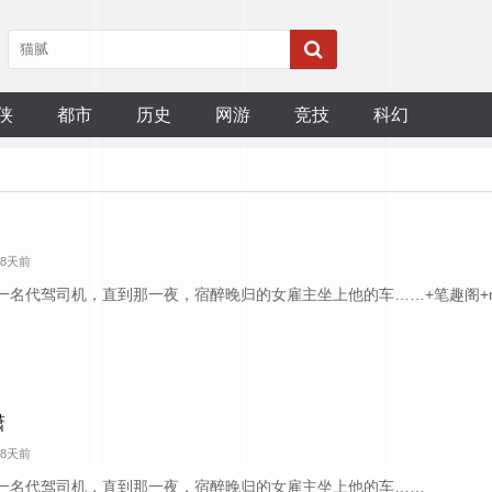
侠
都市
历史
网游
竞技
科幻
 8天前
名代驾司机，直到那一夜，宿醉晚归的女雇主坐上他的车……+笔趣阁+m.biq
潇
 8天前
一名代驾司机，直到那一夜，宿醉晚归的女雇主坐上他的车……