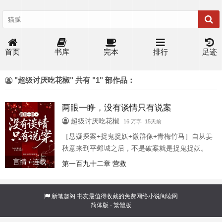
首页
书库
完本
排行
足迹
"超级讨厌吃花椒" 共有 "1" 部作品：
两眼一睁，没有谈情只有说案
超级讨厌吃花椒
16 万字 15天前
［悬疑探案+捉鬼捉妖+微群像+青梅竹马］自从姜
秋意来到平邺城之后，不是破案就是捉鬼捉妖。
更夫失心案，新娘失踪案？没关系，她来破。九
言情 / 连载
第一百九十二章 营救
尾狐妖，鬼车鸟？没关系，她来捉。 每天两眼一
睁就是看看今天发生了什么案子，平邺城又出了
什么幺蛾子。 一个人忙这些？怎么可能，当然要
新笔趣阁
书友最值得收藏的免费网络小说阅读网
简体版
·
繁體版
拉上几个免费劳动力了。身边的竹马是大名鼎鼎
的三清阁阁主，这个她知道。 但却不知，之前无