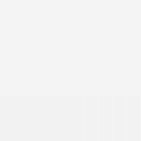
怖末日过成了温馨田园。 病重的身体好了，魔女
血脉觉