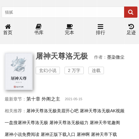
首页
书库
完本
排行
足迹
屠神天尊洛无极
作者：
墨染微尘
玄幻小说
2 万字
连载
第十章 外阁之主
最新章节：
2021-05-15
相关推荐：
屠神天尊洛无极美眉开心吧
屠神天尊洛无极AK视频
一盘搜屠神天尊洛无极
屠神天尊洛无极磁力
屠神天帝笔趣阁
屠神小说免费阅读
屠神正版下载入口
屠神啊
屠神天帝下载