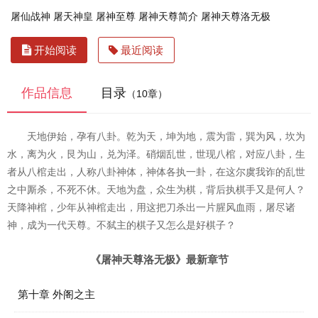
屠仙战神
屠天神皇
屠神至尊
屠神天尊简介
屠神天尊洛无极
开始阅读
最近阅读
作品信息
目录
（10章）
天地伊始，孕有八卦。乾为天，坤为地，震为雷，巽为风，坎为
水，离为火，艮为山，兑为泽。硝烟乱世，世现八棺，对应八卦，生
者从八棺走出，人称八卦神体，神体各执一卦，在这尔虞我诈的乱世
之中厮杀，不死不休。天地为盘，众生为棋，背后执棋手又是何人？
天降神棺，少年从神棺走出，用这把刀杀出一片腥风血雨，屠尽诸
神，成为一代天尊。不弑主的棋子又怎么是好棋子？
《屠神天尊洛无极》最新章节
第十章 外阁之主