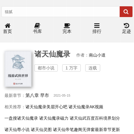
首页
书库
完本
排行
足迹
诸天仙魔录
作者：
南山小道
都市小说
1 万字
连载
第八章 早市
最新章节：
2021-05-15
相关推荐：
诸天仙魔录美眉开心吧
诸天仙魔录AK视频
一盘搜诸天仙魔录
诸天仙魔录磁力
诸天仙武百度百科境界划分
诸天仙尊小说
诸天仙灵图
诸天仙帝笔趣阁无弹窗最新章节更新