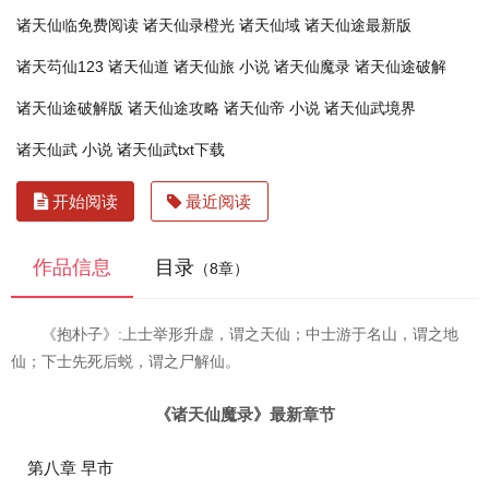
诸天仙临免费阅读
诸天仙录橙光
诸天仙域
诸天仙途最新版
诸天芶仙123
诸天仙道
诸天仙旅 小说
诸天仙魔录
诸天仙途破解
诸天仙途破解版
诸天仙途攻略
诸天仙帝 小说
诸天仙武境界
诸天仙武 小说
诸天仙武txt下载
开始阅读
最近阅读
作品信息
目录
（8章）
《抱朴子》:上士举形升虚，谓之天仙；中士游于名山，谓之地
仙；下士先死后蜕，谓之尸解仙。
《诸天仙魔录》最新章节
第八章 早市