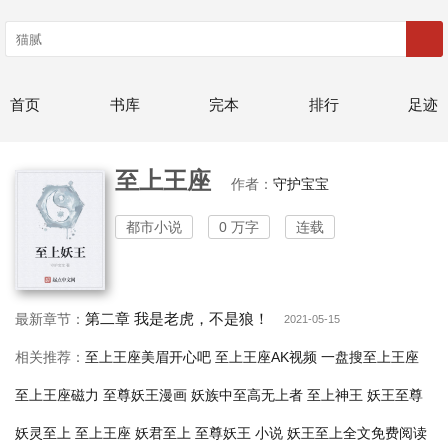
首页
书库
完本
排行
足迹
至上王座
作者：
守护宝宝
都市小说
0 万字
连载
第二章 我是老虎，不是狼！
最新章节：
2021-05-15
相关推荐：
至上王座美眉开心吧
至上王座AK视频
一盘搜至上王座
至上王座磁力
至尊妖王漫画
妖族中至高无上者
至上神王
妖王至尊
妖灵至上
至上王座
妖君至上
至尊妖王 小说
妖王至上全文免费阅读