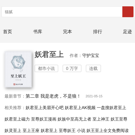
首页
书库
完本
排行
足迹
妖君至上
作者：
守护宝宝
都市小说
0 万字
连载
第二章 我是老虎，不是狼！
最新章节：
2021-05-15
相关推荐：
妖君至上美眉开心吧
妖君至上AK视频
一盘搜妖君至上
妖君至上磁力
至尊妖王漫画
妖族中至高无上者
至上神王
妖王至尊
妖灵至上
至上王座
妖君至上
至尊妖王 小说
妖王至上全文免费阅读