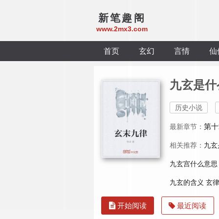
新笔趣阁
www.2mx3.com
首页
玄幻
言情
仙
九玄是什
历史小说
第十
最新章节：
相关推荐：
九玄
九玄宫什么意思
九玄的含义
玄
开始阅读
最近阅读