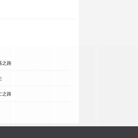
炼之路
主
亡之路