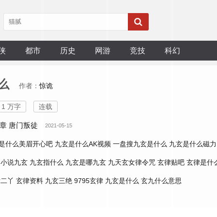
侠
都市
历史
网游
竞技
科幻
么
作者：
惊诡
1 万字
连载
章 唐门叛徒
2021-05-15
是什么美眉开心吧
九玄是什么AK视频
一盘搜九玄是什么
九玄是什么磁力
小说九玄
九玄指什么
九玄是哪九玄
九天玄女律令咒
玄律贴吧
玄律是什
律二丫
玄律资料
九玄三绝
9795玄律
九玄是什么
玄九什么意思