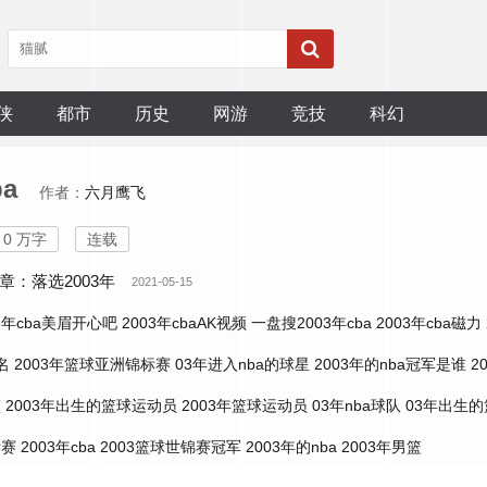
侠
都市
历史
网游
竞技
科幻
ba
作者：
六月鹰飞
0 万字
连载
章：落选2003年
2021-05-15
03年cba美眉开心吧
2003年cbaAK视频
一盘搜2003年cba
2003年cba磁力
名
2003年篮球亚洲锦标赛
03年进入nba的球星
2003年的nba冠军是谁
2
篮
2003年出生的篮球运动员
2003年篮球运动员
03年nba球队
03年出生
标赛
2003年cba
2003篮球世锦赛冠军
2003年的nba
2003年男篮