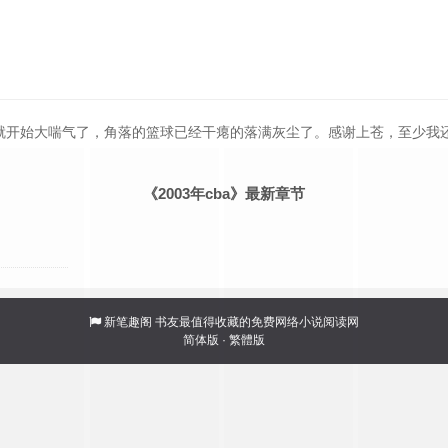
就开始大喘气了，角落的篮球已经干瘪的落满灰尘了。感谢上苍，至少我
《2003年cba》最新章节
新笔趣阁
书友最值得收藏的免费网络小说阅读网
简体版
·
繁體版