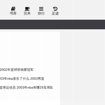
书库
完本
排行
足迹
2002年篮球世锦赛冠军
003年nba发生了什么
2003男篮
的篮球运动员
2003年nba有哪29支球队