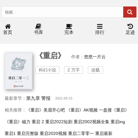
首页
书库
完本
排行
足迹
《重启》
作者：
悠悠一片云
科幻小说
2 万字
连载
第九章 警报
最新章节：
2021-05-15
相关推荐：
《重启》美眉开心吧
《重启》AK视频
一盘搜《重启》
《重启》磁力
重启 2
重启2022短剧
重启2002视频全集
重启ing
重启1
重启完整版
重启2020视频
重启二零零一
重启最新