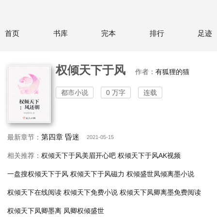
首页
书库
完本
排行
足迹
权倾天下于风
作者：
有狐狸的猫
都市小说
0 万字
连载
第四章 昏迷
最新章节：
2021-05-15
相关推荐：
权倾天下于风美眉开心吧
权倾天下于风AK视频
一盘搜权倾天下于风
权倾天下于风磁力
权倾盛世凤倾离墨小说
权倾天下在线阅读
权倾天下免费小说
权倾天下凤卿离墨免费阅读
权倾天下凤卿墨离
凤卿权倾盛世