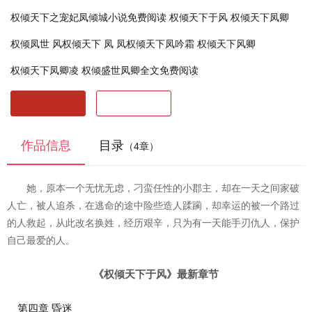
权倾天下之宠妃凤倾城小说免费阅读
权倾天下于风
权倾天下凤卿
权倾凤世
风权倾天下
凤
凤权倾天下凤吟霜
权倾天下风卿
权倾天下凤卿凌
权倾盛世凤卿全文免费阅读
开始阅读
最近阅读
作品信息
目录
（4章）
她，原本一个无忧无虑，刁蛮任性的小郡主，却在一天之间家破
人亡，被人追杀，在逃命的途中险些造人蹂躏，却幸运的被一个路过
的人救起，从此改名换姓，经历艰辛，只为有一天能手刃仇人，保护
自己最爱的人。
《权倾天下于风》最新章节
第四章 昏迷