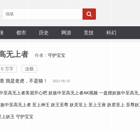
侠
都市
历史
网游
竞技
科幻
高无上者
作者：
守护宝宝
0 万字
连载
章 我是老虎，不是狼！
2021-05-15
中至高无上者美眉开心吧
妖族中至高无上者AK视频
一盘搜妖族中至高无
妖族中至高无上者
至上神王
妖王至尊
妖灵至上
至上王座
妖君至上
至尊妖
至上妖王 守护宝宝