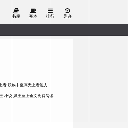
书库
完本
排行
足迹
上者
妖族中至高无上者磁力
王 小说
妖王至上全文免费阅读