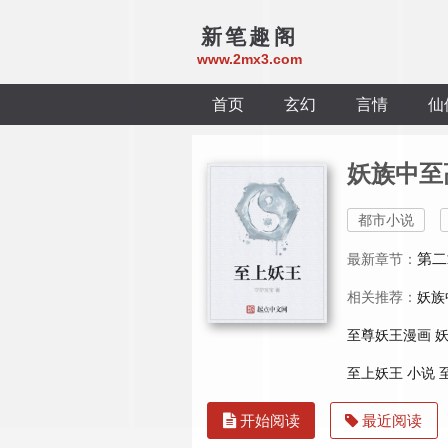
新笔趣阁
www.2mx3.com
首页
玄幻
言情
仙
妖族中至
都市小说
第二
最新章节：
相关推荐：
妖族
至尊妖王漫画
至上妖王 小说
开始阅读
最近阅读